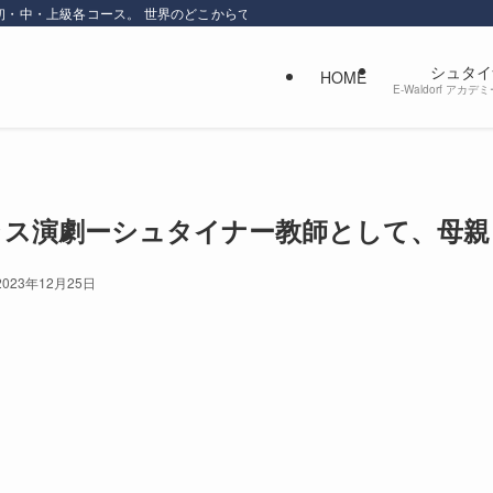
初・中・上級各コース。 世界のどこからでもオンラインで学べます。感性を磨き
シュタイ
HOME
E-Waldorf ア
ラス演劇ーシュタイナー教師として、母親
2023年12月25日