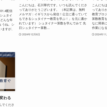
こんにちは。石川華代です。いつも読んでくださ
こんにち
ってありがとうございます。 （本記事は、無料
ってありが
1.4配信
メルマガ：イギリスから発信！公立に通っていて
教育プロジ
 シュタイ
もできるシュタイナー教育を学ぶ！」を元に書か
算数教育
はどんな年
れています） シュタイナー算数を学んでみて 先
なに簡単に
うね。ㅤシ
日シュタイナー算数...
作業になるこ
いますが、
2024年12月6日
2024年1
g in London -
変わる
んでくださ