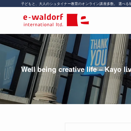
子どもと、大人のシュタイナー教育のオンライン講座多数。 選べる
Well being creative life – Kayo l