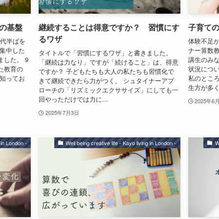
の基盤
継続することは得意ですか？ 習慣にす
子育て
るワザ
0代半ばを
体験不足が
に集中した
ナー算数教
タイトルで「習慣にするワザ」と書きました。
した。 9
講生のみな
「継続は力なり」ですが「続けること」は、得意
た教育の
状況につ
ですか？ 子どもたちも大人の私たちも習慣化で
を知ってお
私のとこ
きて継続できたら力がつく。 シュタイナーアプ
生方が多く
ローチの「リズミックエクササイズ」にしても一
回やっただけでは力に...
2025年6
2025年7月3日
g in London -
Well being creative life - Kayo living in London -
W