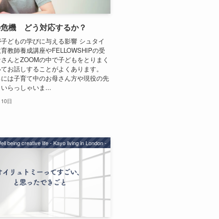
の危機 どう対応するか？
子どもの学びに与える影響 シュタイ
育教師養成講座やFELLOWSHIPの受
さんとZOOMの中で子どもをとりまく
いてお話しすることがよくあります。
ろには子育て中のお母さん方や現役の先
いらっしゃいま...
月10日
ell being creative life - Kayo living in London -