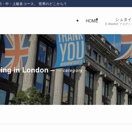
初・中・上級各コース。 世界のどこからでもオンラインで学べます。感性を磨き
シュタイ
HOME
E-Waldorf ア
iving in London –
– category –