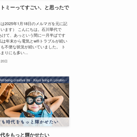
ュトミーってすごい、と思ったで
は2025年1月18日のメルマガを元に記
います） こんにちは。石川華代で
あけて、あっという間に一月半ばです
私は年末から電気とwifiトラブルが続い
も不便な状況が続いていました。 ト
まりにも多い...
月20日
ell being creative life - Kayo living in London -
時代をもっと輝かせたい