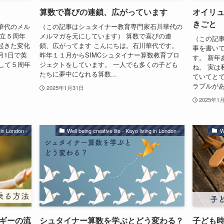
算数で喜びの連鎖、広がっています
オイリ
きごと
華代のメル
（この記事はシュタイナー教育専門家石川華代の
設立５周年
メルマガを元にしています） 算数で喜びの連
（この記事
起きた変化
鎖、広がってます こんにちは。石川華代です。
事を書いて
月1日で英
昨年１１月からSIMCシュタイナー算数教育プロ
す。 新年
dを設立して５周年
ジェクトをしています。 一人でも多くの子ども
ね。 実は
たちに夢中になれる算数...
ていてとて
ラブルがあ
2025年1月31日
2025年1
g in London -
Well being creative life - Kayo living in London -
W
ギーの流
シュタイナー算数を学ぶとどう変わる？
子ども