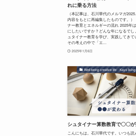
れに乗る方法
（本記事は、石川華代のメルマガ2025.0
内容をもとに再編集したものです。）
ナー教育とエネルギーの流れ 2025年
にしたいですか？どんな年になるでしょ
ュタイナー教育を学び、実践してきて
その考えの中で「エ...
2025年1月6日
Well being creative life - Kayo livin
シュタイナー算数教育で〇〇が
こんにちは。石川華代です。いつも読