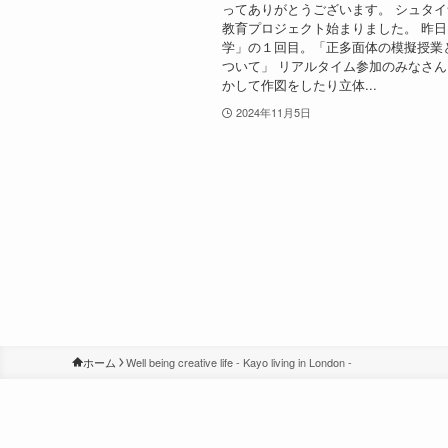
ってありがとうございます。 シュタ
教育プロジェクト始まりました。 昨
学」の１回目。「正多面体の模擬授業
ついて」 リアルタイム参加のみなさ
かして作図をしたり立体...
2024年11月5日
ホーム
Well being creative life - Kayo living in London -