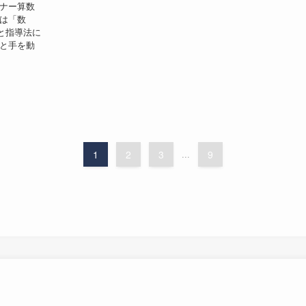
イナー算数
日は「数
と指導法に
んと手を動
1
2
3
...
9
Lesson