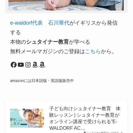
e-waldorf代表 石川華代
がイギリスから発信
する
本物の
シュタイナー教育
が学べる
無料メールマガジンのご登録は
こちら
から。
Facebook
YouTube
Instagram
Amazon
Amazon
amazonには日本語版・英語版販売中
子ども向けシュタイナー教育 体
験レッスン | シュタイナー教育が
オンライン講座で受けられる”E-
WALDORF AC…
シュタイナー教育のe-waldorf、オ…