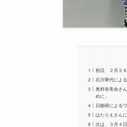
初日、２月２
石川華代によ
奥村奈美余さ
めに」
日能研による
はたりえさん
次は、３月４