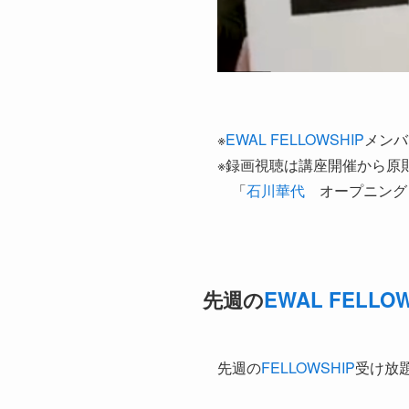
※
EWAL FELLOWSHIP
メンバ
※録画視聴は講座開催から原
「
石川華代
オープニング
先週の
EWAL FELLO
先週の
FELLOWSHIP
受け放