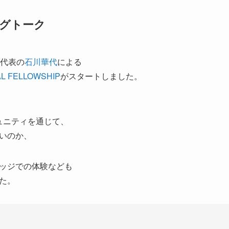
グトーク
f代表の
石川華代
による
L FELLOWSHIP
がスタートしました。
コミュニティを通じて、
いのか、
ッジでの体験なども
た。