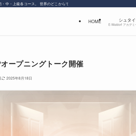
初・中・上級各コース。 世界のどこからでもオンラインで学べます。感性を磨き
シュタイ
HOME
E-Waldorf ア
HIPオープニングトーク開催
日
2025年8月18日