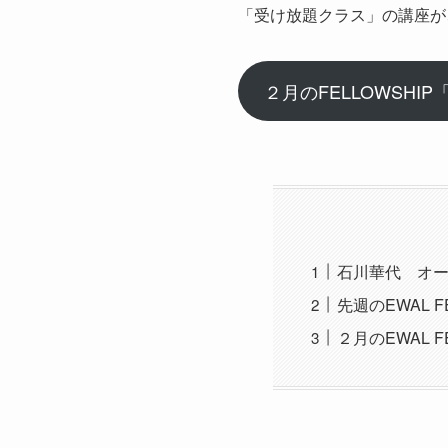
「受け放題クラス」の講座が
２月のFELLOWSH
石川華代 オ
先週のEWAL FE
２月のEWAL FE