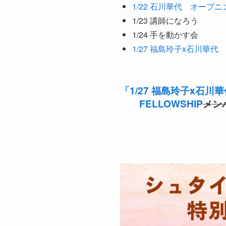
1/22 石川華代 オープ
1/23 講師になろう
1/24 手を動かす会
1/27 福島玲子x石川華代
「1/27 福島玲子x石川
FELLOWSHIP
メン