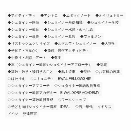
◆アクティビティ
◆アントロ
◆エポックノート
◆オイリュトミー
◆シュタイナー国語
◆シュタイナー基礎知識
◆シュタイナー学校
◆シュタイナー教育
◆シュタイナー水彩・ぬらし絵
◆シュタイナー穀物
◆シュタイナー算数
◆フォルメン
◆リズミックエクササイズ
◆ルドルフ・シュタイナー
◆人智学
◆子育て・言葉かけ
◆幾何、幾何アクティビティ
◆手作り・創造・アート
◆数学
◆本（シュタイナー教育やシュタイナーアプローチ）
◆気質
◆算数・数学・幾何学のこと
◆粘土造形
◆英語
◇お客様の言葉
◇はたりえ
◇コミュニティ EWAL FELLOWSHIP
◇シュタイナーアプローチ
◇シュタイナー国語教員養成
◇シュタイナー教育アカデミー E-WALDORF ACADEMY
◇シュタイナー算数教員養成
◇ワークショップ
◇子ども向けシュタイナー講座 IDEAL
◇石川華代
イギリス
ドイツ
発達障害